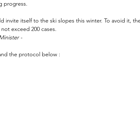
g progress. 
 invite itself to the ski slopes this winter. To avoid it, th
 not exceed 200 cases. 
inister - 
and the protocol below :