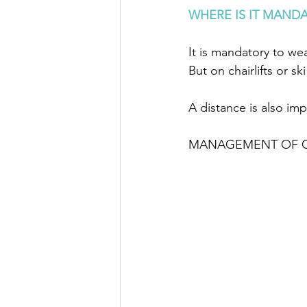
WHERE IS IT MANDA
It is mandatory to wea
But on chairlifts or sk
A distance is also im
MANAGEMENT OF OU