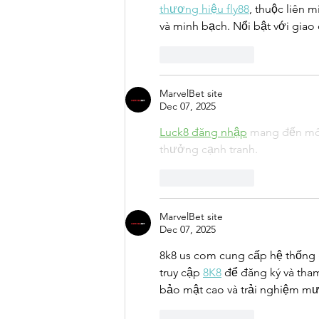
thương hiệu fly88
, thuộc liên 
và minh bạch. Nổi bật với giao 
Like
Reply
MarvelBet site
Dec 07, 2025
Luck8 đăng nhập
 mang đến môi 
thưởng cạnh tranh.
Like
Reply
MarvelBet site
Dec 07, 2025
8k8 us com cung cấp hệ thống g
truy cập 
8K8
 để đăng ký và th
bảo mật cao và trải nghiệm mư
Like
Reply