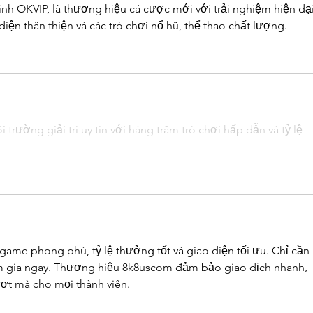
minh OKVIP, là thương hiệu cá cược mới với trải nghiệm hiện đại
diện thân thiện và các trò chơi nổ hũ, thể thao chất lượng.
trường giải trí uy tín với hàng trăm trò chơi hấp dẫn và tỷ lệ 
ame phong phú, tỷ lệ thưởng tốt và giao diện tối ưu. Chỉ cần 
am gia ngay. Thương hiệu 8k8uscom đảm bảo giao dịch nhanh, 
ợt mà cho mọi thành viên.