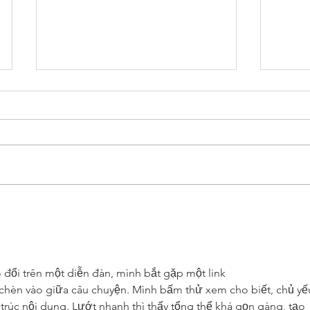
Why choose
Wh
Courchevel
su
for your
Co
vacations ?
 đổi trên một diễn đàn, mình bắt gặp một link 
chèn vào giữa câu chuyện. Mình bấm thử xem cho biết, chủ yế
 trúc nội dung. Lướt nhanh thì thấy tổng thể khá gọn gàng, tạo 