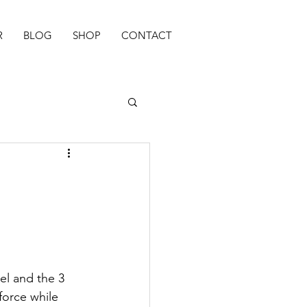
R
BLOG
SHOP
CONTACT
el and the 3 
force while 