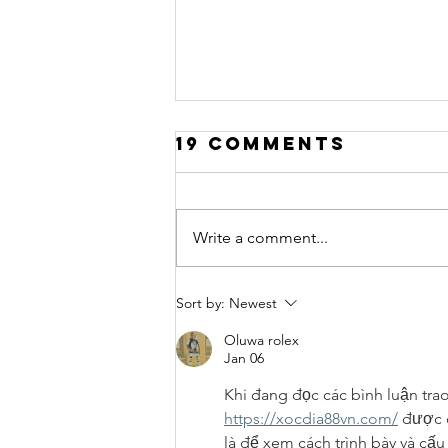
19 Comments
Write a comment...
What is the 3
Sort by:
Newest
valleys ?
Oluwa rolex
Jan 06
Khi đang đọc các bình luận trao
https://xocdia88vn.com/
 được 
là để xem cách trình bày và cấu