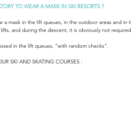
TORY TO WEAR A MASK IN SKI RESORTS ?
r a mask in the lift queues, in the outdoor areas and in 
i lifts, and during the descent, it is obviously not required
posed in the lift queues, "with random checks".
R SKI AND SKATING COURSES :