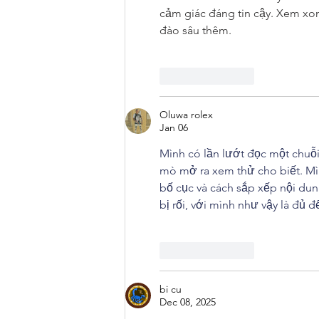
cảm giác đáng tin cậy. Xem xon
đào sâu thêm.
Like
Reply
Oluwa rolex
Jan 06
Mình có lần lướt đọc một chuỗi 
mò mở ra xem thử cho biết. Mìn
bố cục và cách sắp xếp nội dun
bị rối, với mình như vậy là đủ 
Like
Reply
bi cu
Dec 08, 2025